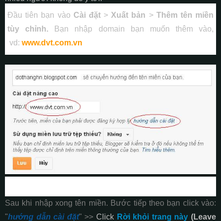
Đầu tiên bạn vào
Cài đặt
>
Xuất bản
>
Thêm tên miền
tùy chỉnh.
Bạn nhập domain bạn muốn thêm vào,
vd:
www.dvt.com.vn
Sau khi nhập xong tên miền. Bước tiếp theo bạn click vào:
"
hướng dẫn cài đặt
" >>
Click
Rời khỏi trang này
(Leave