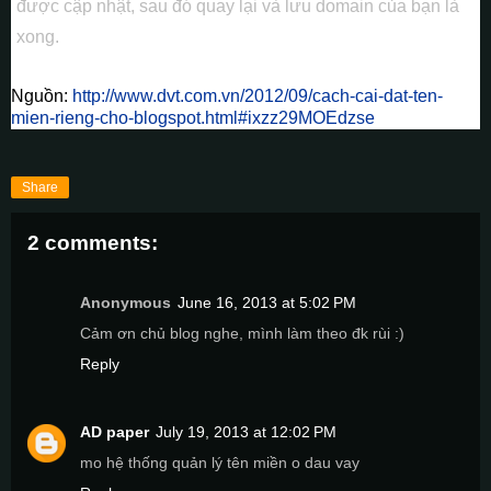
được cập nhật, sau đó quay lại và lưu domain của bạn là
xong.
Nguồn:
http://www.dvt.com.vn/2012/09/cach-cai-dat-ten-
mien-rieng-cho-blogspot.html#ixzz29MOEdzse
Share
2 comments:
Anonymous
June 16, 2013 at 5:02 PM
Cảm ơn chủ blog nghe, mình làm theo đk rùi :)
Reply
AD paper
July 19, 2013 at 12:02 PM
mo hệ thống quản lý tên miền o dau vay