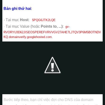
Bản ghi thứ hai
:
- Tại mục
Host
:
5PQG6JTK2LQE
-
Tại mục Value (hoặc
Points to, ...)
:
gv-
RVORYU3D62JISEOSPEREFVRVVGV27AHE7LJTQV3P6M5BOTNDV
KQ.domainverify.googlehosted.com.
Bước tiếp theo, bạn chỉ việc đợi cho DNS của domain