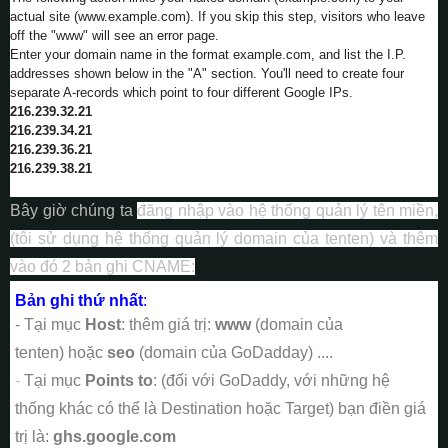
actual site (www.example.com). If you skip this step, visitors who leave
off the "www" will see an error page.
Enter your domain name in the format example.com, and list the I.P.
addresses shown below in the "A" section. You'll need to create four
separate A-records which point to four different Google IPs.
216.239.32.21
216.239.34.21
216.239.36.21
216.239.38.21
Bây giờ chúng ta
đăng nhập vào hệ thống quản lý tên miền,
(tôi sử dụng hệ thống quản lý domain của tenten) và thêm
vào đó 2 bản ghi CNAME:
Bản ghi thứ nhất
:
- Tại mục
Host
: thêm giá trị:
www
(domain của
tenten)
hoặc
seo
(domain của GoDadday)
....
-
Tại mục
Points to
: (đối với GoDaddy, với những hệ
thống khác có thể là Destination hoặc Target) bạn điền giá
trị là:
ghs.google.com