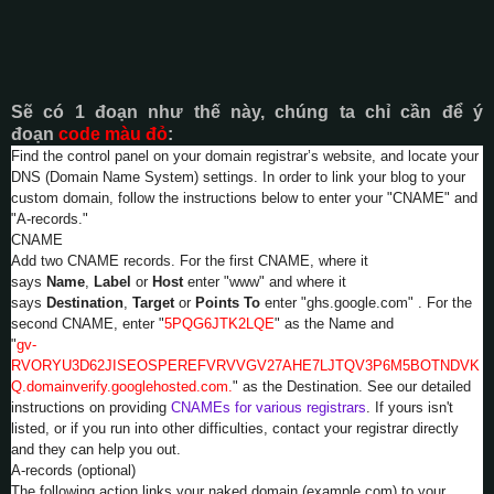
Sẽ có 1 đoạn như thế này, chúng ta chỉ cần để ý
đoạn
code màu đỏ
:
Find the control panel on your domain registrar’s website, and locate your
DNS (Domain Name System) settings. In order to link your blog to your
custom domain, follow the instructions below to enter your "CNAME" and
"A-records."
CNAME
Add two CNAME records. For the first CNAME, where it
says
Name
,
Label
or
Host
enter "www" and where it
says
Destination
,
Target
or
Points To
enter "ghs.google.com" . For the
second CNAME, enter "
5PQG6JTK2LQE
" as the Name and
"
gv-
RVORYU3D62JISEOSPEREFVRVVGV27AHE7LJTQV3P6M5BOTNDVK
Q.domainverify.googlehosted.com.
" as the Destination. See our detailed
instructions on providing
CNAMEs for various registrars
. If yours isn't
listed, or if you run into other difficulties, contact your registrar directly
and they can help you out.
A-records (optional)
The following action links your naked domain (example.com) to your