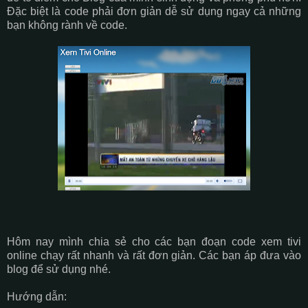
Đặc biệt là code phải đơn giản dễ sử dụng ngay cả những
bạn không rành về code.
Hôm nay mình chia sẻ cho các bạn đoạn code xem tivi
online chạy rất nhanh và rất đơn giản. Các bạn áp đưa vào
blog để sử dụng nhé.
Hướng dẫn: